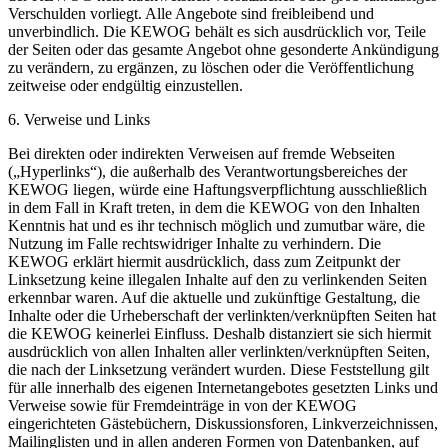
Verschulden vorliegt. Alle Angebote sind freibleibend und
unverbindlich. Die KEWOG behält es sich ausdrücklich vor, Teile
der Seiten oder das gesamte Angebot ohne gesonderte Ankündigung
zu verändern, zu ergänzen, zu löschen oder die Veröffentlichung
zeitweise oder endgültig einzustellen.
6. Verweise und Links
Bei direkten oder indirekten Verweisen auf fremde Webseiten
(„Hyperlinks“), die außerhalb des Verantwortungsbereiches der
KEWOG liegen, würde eine Haftungsverpflichtung ausschließlich
in dem Fall in Kraft treten, in dem die KEWOG von den Inhalten
Kenntnis hat und es ihr technisch möglich und zumutbar wäre, die
Nutzung im Falle rechtswidriger Inhalte zu verhindern. Die
KEWOG erklärt hiermit ausdrücklich, dass zum Zeitpunkt der
Linksetzung keine illegalen Inhalte auf den zu verlinkenden Seiten
erkennbar waren. Auf die aktuelle und zukünftige Gestaltung, die
Inhalte oder die Urheberschaft der verlinkten/verknüpften Seiten hat
die KEWOG keinerlei Einfluss. Deshalb distanziert sie sich hiermit
ausdrücklich von allen Inhalten aller verlinkten/verknüpften Seiten,
die nach der Linksetzung verändert wurden. Diese Feststellung gilt
für alle innerhalb des eigenen Internetangebotes gesetzten Links und
Verweise sowie für Fremdeinträge in von der KEWOG
eingerichteten Gästebüchern, Diskussionsforen, Linkverzeichnissen,
Mailinglisten und in allen anderen Formen von Datenbanken, auf